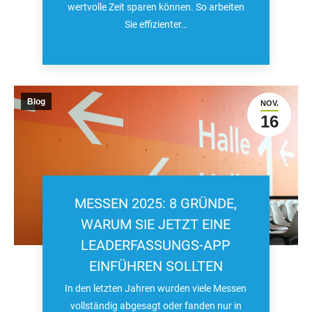
wertvolle Zeit sparen können. So arbeiten
Sie effizienter…
Blog
NOV.
16
MESSEN 2025: 8 GRÜNDE,
WARUM SIE JETZT EINE
LEADERFASSUNGS-APP
EINFÜHREN SOLLTEN
In den letzten Jahren wurden viele Messen
vollständig abgesagt oder fanden nur in