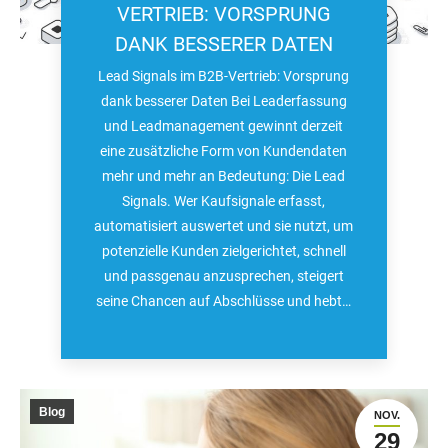
VERTRIEB: VORSPRUNG
DANK BESSERER DATEN
Lead Signals im B2B-Vertrieb: Vorsprung
dank besserer Daten Bei Leaderfassung
und Leadmanagement gewinnt derzeit
eine zusätzliche Form von Kundendaten
mehr und mehr an Bedeutung: Die Lead
Signals. Wer Kaufsignale erfasst,
automatisiert auswertet und sie nutzt, um
potenzielle Kunden zielgerichtet, schnell
und passgenau anzusprechen, steigert
seine Chancen auf Abschlüsse und hebt…
Blog
NOV.
29