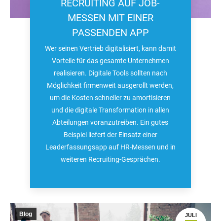
RECRUITING AUF JOB-
MESSEN MIT EINER
PASSENDEN APP
Wer seinen Vertrieb digitalisiert, kann damit
Vorteile für das gesamte Unternehmen
realisieren. Digitale Tools sollten nach
Möglichkeit firmenweit ausgerollt werden,
um die Kosten schneller zu amortisieren
und die digitale Transformation in allen
Abteilungen voranzutreiben. Ein gutes
Beispiel liefert der Einsatz einer
Leaderfassungsapp auf HR-Messen und in
weiteren Recruiting-Gesprächen.
Blog
JULI