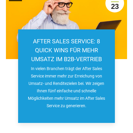
23
AFTER SALES SERVICE: 8
QUICK WINS FÜR MEHR
UMSATZ IM B2B-VERTRIEB
In vielen Branchen trägt der After Sales
Service immer mehr zur Erreichung von
Umsatz- und Renditezielen bei. Wir zeigen
Ihnen fünf einfache und schnelle
Möglichkeiten mehr Umsatz im After Sales
Service zu generieren.