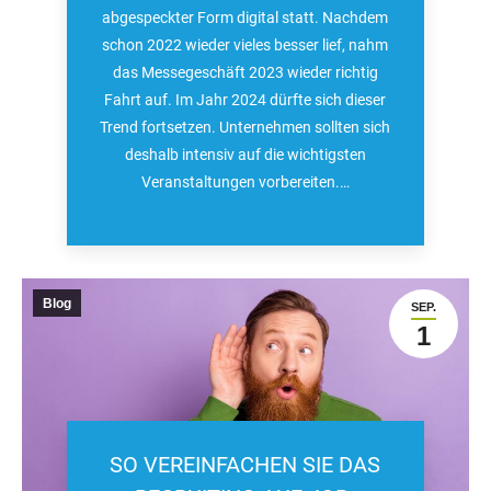
abgespeckter Form digital statt. Nachdem
schon 2022 wieder vieles besser lief, nahm
das Messegeschäft 2023 wieder richtig
Fahrt auf. Im Jahr 2024 dürfte sich dieser
Trend fortsetzen. Unternehmen sollten sich
deshalb intensiv auf die wichtigsten
Veranstaltungen vorbereiten.…
Blog
SEP.
1
SO VEREINFACHEN SIE DAS