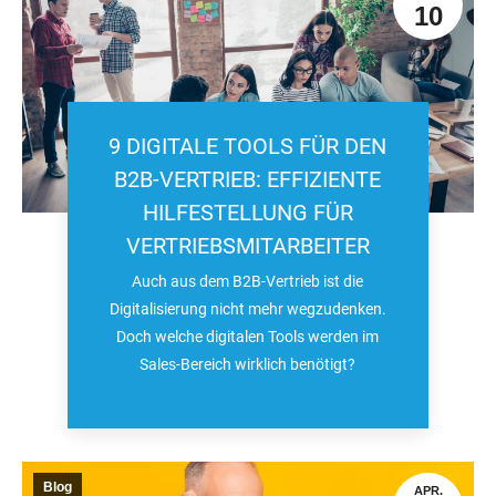
10
9 DIGITALE TOOLS FÜR DEN
B2B-VERTRIEB: EFFIZIENTE
HILFESTELLUNG FÜR
VERTRIEBSMITARBEITER
Auch aus dem B2B-Vertrieb ist die
Digitalisierung nicht mehr wegzudenken.
Doch welche digitalen Tools werden im
Sales-Bereich wirklich benötigt?
Blog
APR.