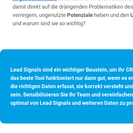
damit direkt auf die drängenden Problematiken des
verringern, ungenutzte
Potenziale
heben und den
U
und warum sind sie so wichtig?
Lead Signals sind ein wichtiger Baustein, um Ihr C
das beste Tool funktioniert nur dann gut, wenn es 
die richtigen Daten erfasst, sie korrekt versteht u
sein. Sensibilisieren Sie Ihr Team und vereinfache
optimal von Lead Signals und weiteren Daten zu pro