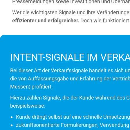
Pressemeldungen sowie Investitionen und Überna
Wer die wichtigsten Signale und ihre Veränderungen 
effizienter und erfolgreicher.
Doch wie funktioniert
INTENT-SIGNALE IM VER
Bei dieser Art der Verkaufssignale handelt es sich 
die von Auffassungsgabe und Erfahrung der Vertrieb
Messen) profitiert.
Hierzu zählen Signale, die der Kunde während des G
beispielsweise:
Kunde drängt selbst auf eine schnelle Umsetzung
zukunftsorientierte Formulierungen, Verwendung 