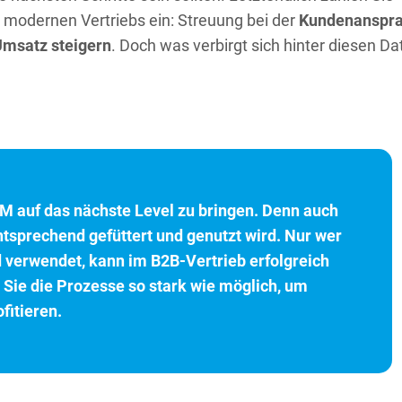
 modernen Vertriebs ein: Streuung bei der
Kundenanspr
msatz steigern
. Doch was verbirgt sich hinter diesen Da
RM auf das nächste Level zu bringen. Denn auch
entsprechend gefüttert und genutzt wird. Nur wer
nd verwendet, kann im B2B-Vertrieb erfolgreich
n Sie die Prozesse so stark wie möglich, um
fitieren.