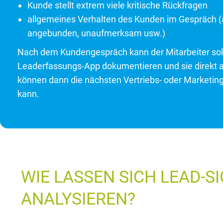
Kunde stellt extrem viele kritische Rückfragen
allgemeines Verhalten des Kunden im Gespräch (au
angebunden, unaufmerksam usw.)
Nach dem Kundengespräch kann der Mitarbeiter sol
Leaderfassungs-App dokumentieren und sie direkt a
können dann die nächsten Vertriebs- oder Marketin
kann.
WIE LASSEN SICH LEAD-S
ANALYSIEREN?