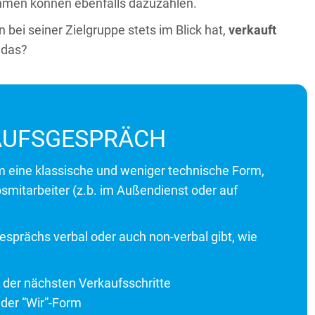
hmen können ebenfalls dazuzählen.
bei seiner Zielgruppe stets im Blick hat,
verkauft
 das?
KAUFSGESPRÄCH
um eine klassische und weniger technische Form,
smitarbeiter (z.b. im Außendienst oder auf
esprächs verbal oder auch non-verbal gibt, wie
 der nächsten Verkaufsschritte
der “Wir”-Form